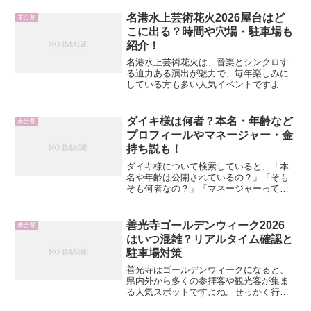
名港水上芸術花火2026屋台はど
未分類
こに出る？時間や穴場・駐車場も
紹介！
名港水上芸術花火は、音楽とシンクロす
る迫力ある演出が魅力で、毎年楽しみに
している方も多い人気イベントですよ
ね。私も「屋台はどこに出るの？」「何
時ごろから動けばいい？」「車で行くな
ら駐車場は確保できる？」と、行く前に
ダイキ様は何者？本名・年齢など
未分類
気になるポイントをまとめて...
プロフィールやマネージャー・金
持ち説も！
ダイキ様について検索していると、「本
名や年齢は公開されているの？」「そも
そも何者なの？」「マネージャーって
誰？」と、気になるポイントが次々に出
てきますよね。SNSやYouTubeで強い存
在感を放っているダイキ様は、派手なキ
善光寺ゴールデンウィーク2026
未分類
ャラクターや発信ス...
はいつ混雑？リアルタイム確認と
駐車場対策
善光寺はゴールデンウィークになると、
県内外から多くの参拝客や観光客が集ま
る人気スポットですよね。せっかく行く
なら気持ちよくお参りしたいですが、